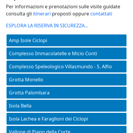
Per informazioni e prenotazioni sulle visite guidate
consulta gli
itinerari
proposti oppure
contattati
ESPLORA LA RISERVA IN SICUREZZA...
Main menu - aree-protette
Amp Isole Ciclopi
Complesso Immacolatelle e Micio Conti
Complesso Speleologico Villasmundo - S. Alfio
Grotta Monello
Grotta Palombara
Isola Bella
Isola Lachea e Faraglioni dei Ciclopi
Vallone di Piano della Corte