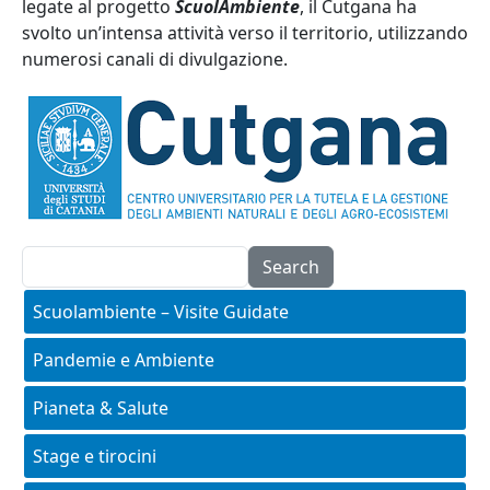
legate al progetto
ScuolAmbiente
, il Cutgana ha
svolto un’intensa attività verso il territorio, utilizzando
numerosi canali di divulgazione.
Search
Main menu - terza-missione
Scuolambiente – Visite Guidate
Pandemie e Ambiente
Pianeta & Salute
Stage e tirocini