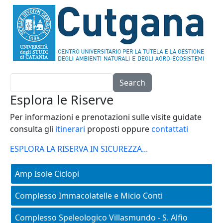
Search
Esplora le Riserve
Per informazioni e prenotazioni sulle visite guidate
consulta gli
itinerari
proposti oppure
contattati
ESPLORA LA RISERVA IN SICUREZZA...
Main menu - aree-protette
Amp Isole Ciclopi
Complesso Immacolatelle e Micio Conti
Complesso Speleologico Villasmundo - S. Alfio