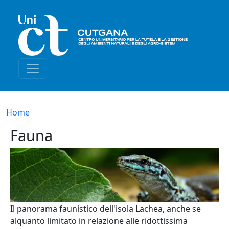
Salta al contenuto principale
Briciole di pane
Home
Fauna
Il panorama faunistico dell'isola Lachea, anche se
alquanto limitato in relazione alle ridottissima