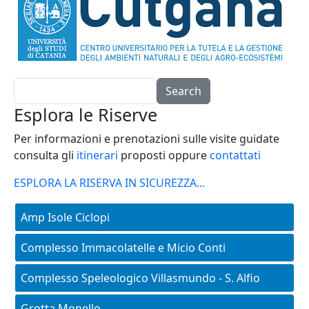
Search
Esplora le Riserve
Per informazioni e prenotazioni sulle visite guidate
consulta gli
itinerari
proposti oppure
contattati
ESPLORA LA RISERVA IN SICUREZZA...
Main menu - aree-protette
Amp Isole Ciclopi
Complesso Immacolatelle e Micio Conti
Complesso Speleologico Villasmundo - S. Alfio
Grotta Monello