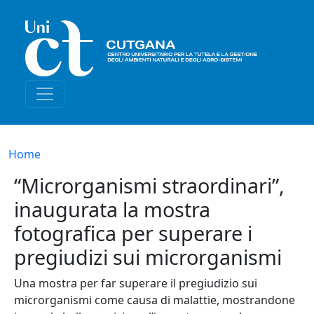
Salta al contenuto principale
Briciole di pane
Home
“Microrganismi straordinari”,
inaugurata la mostra
fotografica per superare i
pregiudizi sui microrganismi
Una mostra per far superare il pregiudizio sui
microrganismi come causa di malattie, mostrandone